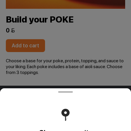
Build your POKE
0 
Add to cart
Choose a base for your poke, protein, topping, and sauce to
your liking. Each poke includes a base of aioli sauce. Choose
from 3 toppings.
ООО "ПАДТАЙ-ГРУПП"
ООО "ПАДТАЙ-ГРУПП" УНП 192838954, РБ, Минская
обл., Минский р-н, г. Заславль, ул. Заводская, д.1, к.32
Свидетельство выдано Минским горисполкомом
03.12.2020 г. Интернет-магазин зарегистрирован в
Торговом реестре Республики Беларусь 18.01.2021г.
Runs on an reliable core
Foodpicásso
ver. 3.2