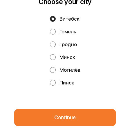
Choose your city
Витебск
Privacy Policy
Public Offer
Гомель
Файлы cookie
Гродно
Минск
Могилёв
Promos, discounts and cashback – all in our app!
Пинск
We use cookies.
By using this website, you consent to the
processing of your browser's cookies and the use of analytical
services in accordance with
Privacy Policy
.
OK