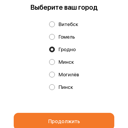
Работает на эффективном ядре
Foodpicásso
ver. 3.2
Выберите ваш город
Витебск
Политика конфиденциальности
Гомель
Публичная оферта
Файлы cookie
Гродно
Минск
Могилёв
Акции, скидки, кэшбэк − в нашем приложении!
Пинск
Мы используем куки.
Пользуясь сайтом, вы даёте согласие на
обработку файлов cookie вашего браузера и использование
аналитических сервисов согласно нашей
политике
конфиденциальности
.
ОК