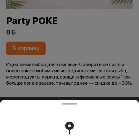
Party POKE
0 
В корзину
Идеальный выбор для компании. Соберите сет из 6 и
более поке с любимыми ингредиентами: свежая рыба,
морепродукты, курица, овощи, и фирменные соусы. Чем
больше поке в заказе, тем выгоднее — скидка до −30%.
ООО "ПАДТАЙ-ГРУПП"
ООО "ПАДТАЙ-ГРУПП" УНП 192838954, РБ, Минская
обл., Минский р-н, г. Заславль, ул. Заводская, д.1, к.32
Свидетельство выдано Минским горисполкомом
03.12.2020 г. Интернет-магазин зарегистрирован в
Торговом реестре Республики Беларусь 18.01.2021г.