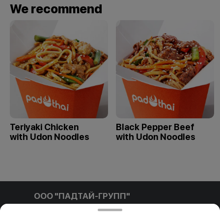
We recommend
Teriyaki Chicken
Black Pepper Beef
with Udon Noodles
with Udon Noodles
ООО "ПАДТАЙ-ГРУПП"
ООО "ПАДТАЙ-ГРУПП" УНП 192838954, РБ, Минская
обл., Минский р-н, г. Заславль, ул. Заводская, д.1, к.32