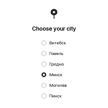
Свидетельство выдано Минским горисполкомом
03.12.2020 г. Интернет-магазин зарегистрирован в
Торговом реестре Республики Беларусь 18.01.2021г.
Runs on an reliable core
Foodpicásso
ver. 3.2
Choose your city
Privacy Policy
Public Offer
Витебск
Файлы cookie
Гомель
Гродно
Минск
Могилёв
Promos, discounts and cashback – all in our app!
Пинск