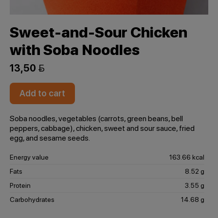
Sweet-and-Sour Chicken
with Soba Noodles
13,50 
Add to cart
Soba noodles, vegetables (carrots, green beans, bell
peppers, cabbage), chicken, sweet and sour sauce, fried
egg, and sesame seeds.
Energy value
163.66 kcal
Fats
8.52 g
Protein
3.55 g
Carbohydrates
14.68 g