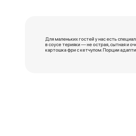
Для маленьких гостей у нас есть специа
в соусе терияки — не острая, сытная и о
картошка фри с кетчупом. Порции адапти