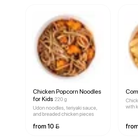
Chicken Popcorn Noodles
Comb
for Kids
220 g
Chick
with 
Udon noodles, teriyaki sauce,
and breaded chicken pieces
from 10 
from