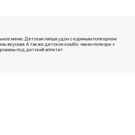
льное меню. Детская лапша удон с куриным попкорном
чень вкусная. А также детское комбо: чикен попкорн +
рованы под детский аппетит.