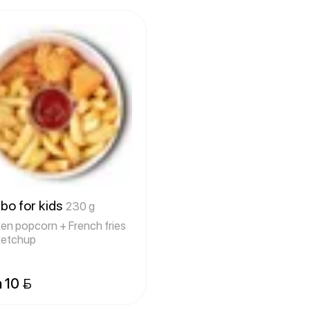
o for kids
230 g
en popcorn + French fries
ketchup
 10 