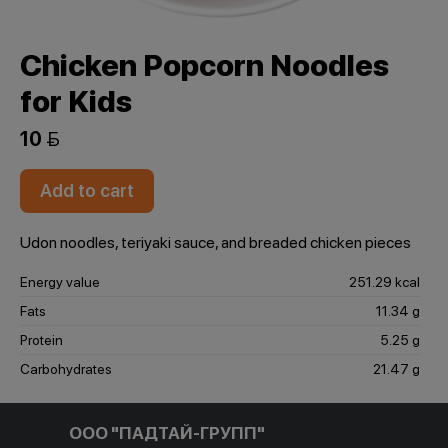
Chicken Popcorn Noodles
for Kids
10 
Add to cart
Udon noodles, teriyaki sauce, and breaded chicken pieces
Energy value
251.29 kcal
Fats
11.34 g
Protein
5.25 g
Carbohydrates
21.47 g
ООО "ПАДТАЙ-ГРУПП"