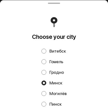
ООО "ПАДТАЙ-ГРУПП" УНП 192838954, РБ, Минская
обл., Минский р-н, г. Заславль, ул. Заводская, д.1, к.32
Свидетельство выдано Минским горисполкомом
03.12.2020 г. Интернет-магазин зарегистрирован в
Торговом реестре Республики Беларусь 18.01.2021г.
Runs on an reliable core
Foodpicásso
ver. 3.2
Choose your city
Privacy Policy
Public Offer
Витебск
Файлы cookie
Гомель
Гродно
Минск
Могилёв
Promos, discounts and cashback – all in our app!
Пинск