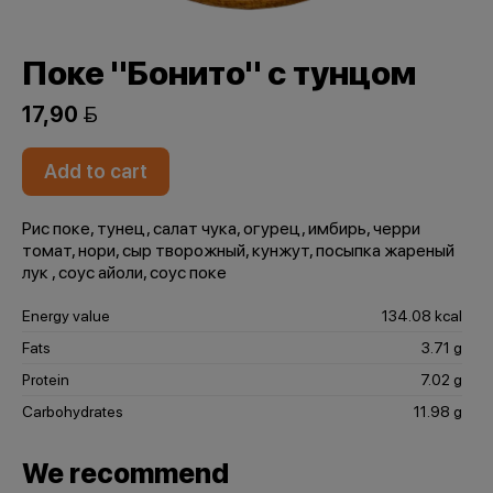
Поке "Бонито" с тунцом
17,90 
Add to cart
Рис поке, тунец, салат чука, огурец, имбирь, черри
томат, нори, сыр творожный, кунжут, посыпка жареный
лук , соус айоли, соус поке
Energy value
134.08 kcal
Fats
3.71 g
Protein
7.02 g
Carbohydrates
11.98 g
We recommend