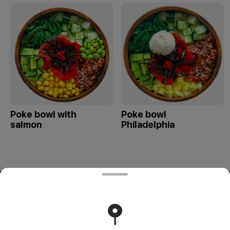
Poke bowl with
Poke bowl
salmon
Philadelphia
ООО «СИВОК»
ООО «СИВОК» 246022 РБ, г. Гомель, ул. Советская, д.39,
пом. 3-3 УНП 491388853 Свидетельство выдано
Гомельским городским исполнительным комитетом 8
июля 2024 г.