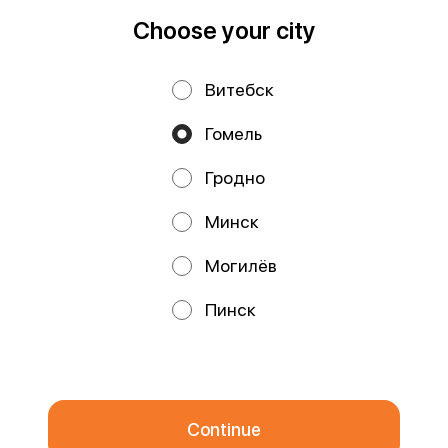
Runs on an reliable core
Foodpicásso
ver. 3.2
Choose your city
Витебск
Privacy Policy
Public Offer
Гомель
Файлы cookie
Гродно
Минск
Могилёв
Promos, discounts and cashback – all in our app!
Пинск
We use cookies.
By using this website, you consent to the
processing of your browser's cookies and the use of analytical
services in accordance with
Privacy Policy
.
OK