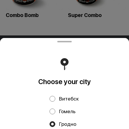
Combo Bomb
Super Combo
ООО "ПАДТАЙ-ГРУПП"
ООО "ПАДТАЙ-ГРУПП" УНП 192838954, РБ, Минская
обл., Минский р-н, г. Заславль, ул. Заводская, д.1, к.32
Свидетельство выдано Минским горисполкомом
03.12.2020 г. Интернет-магазин зарегистрирован в
Торговом реестре Республики Беларусь 18.01.2021г.
Runs on an reliable core
Foodpicásso
ver. 3.2
Choose your city
Витебск
Privacy Policy
Public Offer
Гомель
Файлы cookie
Гродно