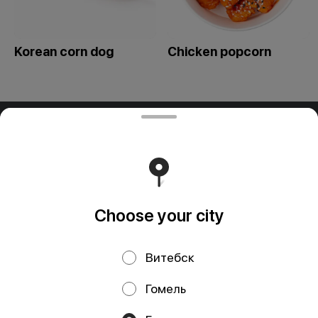
Korean corn dog
Сhicken popcorn
ООО "ПАДТАЙ-ГРУПП"
ООО "ПАДТАЙ-ГРУПП" УНП 192838954, РБ, Минская
обл., Минский р-н, г. Заславль, ул. Заводская, д.1, к.32
Свидетельство выдано Минским горисполкомом
03.12.2020 г. Интернет-магазин зарегистрирован в
Торговом реестре Республики Беларусь 18.01.2021г.
Runs on an reliable core
Foodpicásso
ver. 3.2
Choose your city
Витебск
Privacy Policy
Public Offer
Гомель
Файлы cookie