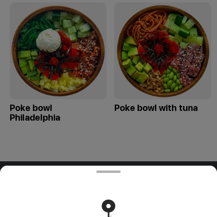
Poke bowl
Poke bowl with tuna
Philadelphia
ООО "ПАДТАЙ-ГРУПП"
ООО "ПАДТАЙ-ГРУПП" УНП 192838954, РБ, Минская
обл., Минский р-н, г. Заславль, ул. Заводская, д.1, к.32
Свидетельство выдано Минским горисполкомом
03.12.2020 г. Интернет-магазин зарегистрирован в