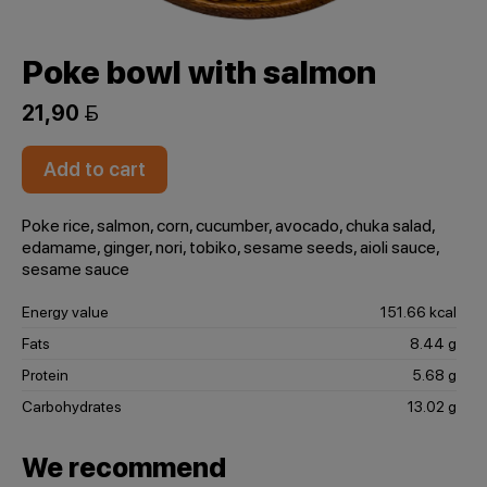
Poke bowl with salmon
21,90 
Add to cart
Poke rice, salmon, corn, cucumber, avocado, chuka salad,
edamame, ginger, nori, tobiko, sesame seeds, aioli sauce,
sesame sauce
Energy value
151.66 kcal
Fats
8.44 g
Protein
5.68 g
Carbohydrates
13.02 g
We recommend