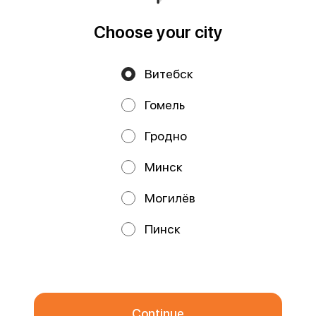
Торговом реестре Республики Беларусь 18.01.2021г.
Runs on an reliable core
Foodpicásso
ver. 3.2
Choose your city
Витебск
Privacy Policy
Public Offer
Гомель
Файлы cookie
Гродно
Минск
Могилёв
Promos, discounts and cashback – all in our app!
Пинск
We use cookies.
By using this website, you consent to the
processing of your browser's cookies and the use of analytical
services in accordance with
Privacy Policy
.