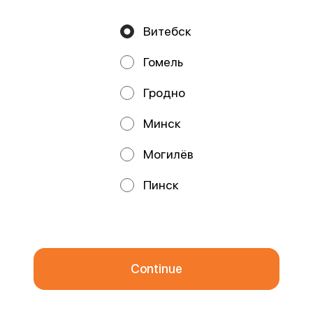
Витебск
Privacy Policy
Public Offer
Гомель
Файлы cookie
Гродно
Минск
Могилёв
Promos, discounts and cashback – all in our app!
Пинск
We use cookies.
By using this website, you consent to the
processing of your browser's cookies and the use of analytical
services in accordance with
Privacy Policy
.
OK