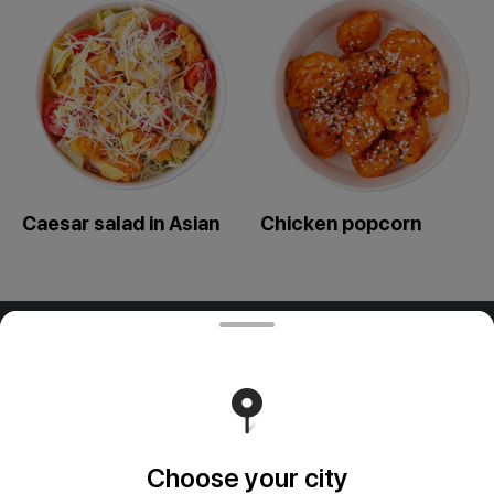
Caesar salad in Asian
Сhicken popcorn
ООО "ПАДТАЙ-ГРУПП"
ООО "ПАДТАЙ-ГРУПП" УНП 192838954, РБ, Минская
обл., Минский р-н, г. Заславль, ул. Заводская, д.1, к.32
Свидетельство выдано Минским горисполкомом
03.12.2020 г. Интернет-магазин зарегистрирован в
Торговом реестре Республики Беларусь 18.01.2021г.
Runs on an reliable core
Foodpicásso
ver. 3.2
Choose your city