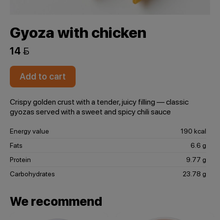
Gyoza with chicken
14 
Add to cart
Crispy golden crust with a tender, juicy filling — classic
gyozas served with a sweet and spicy chili sauce
Energy value
190 kcal
Fats
6.6 g
Protein
9.77 g
Carbohydrates
23.78 g
We recommend