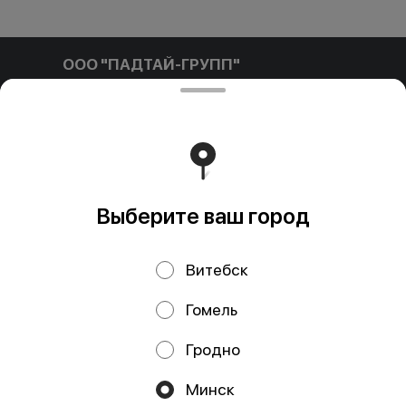
ООО "ПАДТАЙ-ГРУПП"
ООО "ПАДТАЙ-ГРУПП" УНП 192838954, РБ, Минская
обл., Минский р-н, г. Заславль, ул. Заводская, д.1, к.32
Свидетельство выдано Минским горисполкомом
03.12.2020 г. Интернет-магазин зарегистрирован в
Торговом реестре Республики Беларусь 18.01.2021г.
Работает на эффективном ядре
Foodpicásso
ver. 3.2
Выберите ваш город
Политика конфиденциальности
Витебск
Публичная оферта
Файлы cookie
Гомель
Гродно
Минск