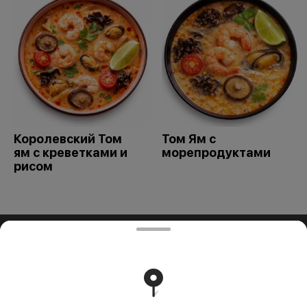
Королевский Том
Том Ям с
ям с креветками и
морепродуктами
рисом
ООО "ПАДТАЙ-ГРУПП"
ООО "ПАДТАЙ-ГРУПП" УНП 192838954, РБ, Минская
обл., Минский р-н, г. Заславль, ул. Заводская, д.1, к.32
Свидетельство выдано Минским горисполкомом
03.12.2020 г. Интернет-магазин зарегистрирован в
Торговом реестре Республики Беларусь 18.01.2021г.