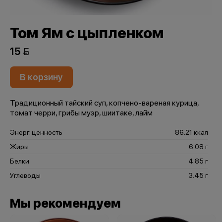
Том Ям с цыпленком
15 
В корзину
Традиционный тайский суп, копчено-вареная курица,
томат черри, грибы муэр, шиитаке, лайм
Энерг. ценность
86.21 ккал
Жиры
6.08 г
Белки
4.85 г
Углеводы
3.45 г
Мы рекомендуем