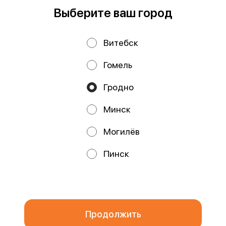
Работает на эффективном ядре
Foodpicásso
ver. 3.2
Выберите ваш город
Витебск
Политика конфиденциальности
Гомель
Публичная оферта
Файлы cookie
Гродно
Минск
Могилёв
Акции, скидки, кэшбэк − в нашем приложении!
Пинск
Мы используем куки.
Пользуясь сайтом, вы даёте согласие на
обработку файлов cookie вашего браузера и использование
аналитических сервисов согласно нашей
политике
конфиденциальности
.
ОК