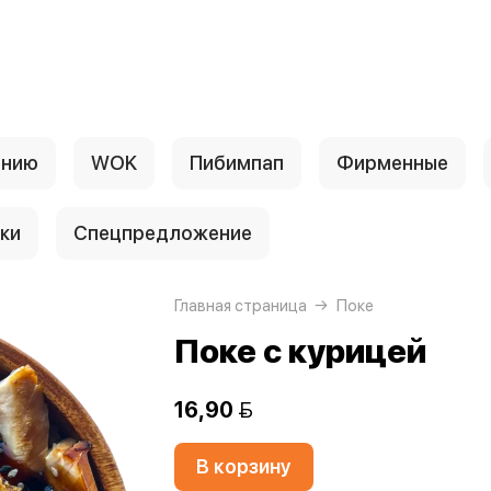
анию
WOK
Пибимпап
Фирменные
ки
Спецпредложение
Главная страница
Поке
Поке с курицей
16,90 
В корзину