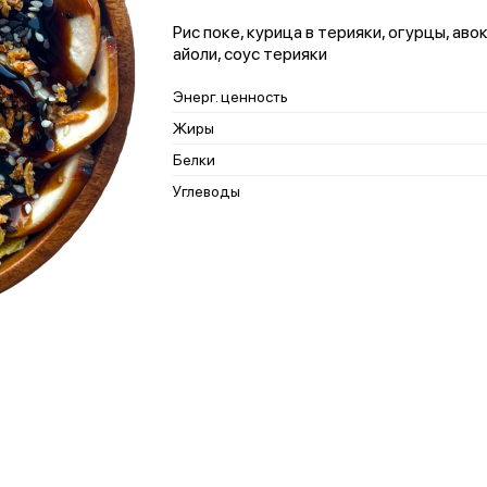
Рис поке, курица в терияки, огурцы, авок
айоли, соус терияки
Энерг. ценность
Жиры
Белки
Углеводы