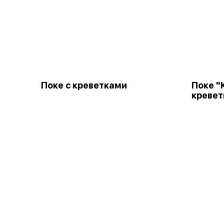
Поке с креветками
Поке "
креве