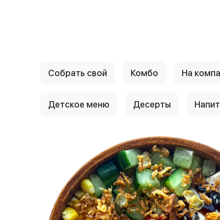
{{ textContacts }}
Собрать свой
Комбо
На комп
Детское меню
Десерты
Напит