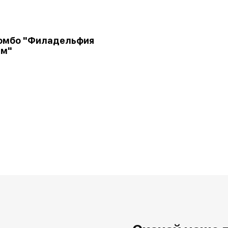
комбо "Филадельфия
Ям"