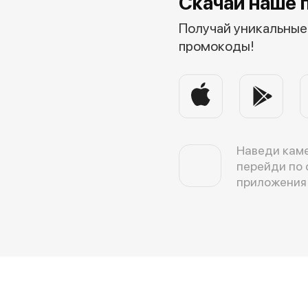
Скачай наше 
Получай уникальные 
промокоды!
Наведи каме
перейди по 
приложения