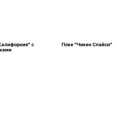
Калифорния" с
Поке "Чикен Спайси"
тками