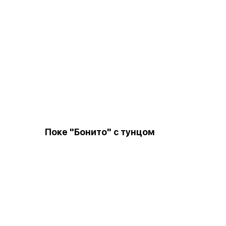
Поке "Бонито" с тунцом