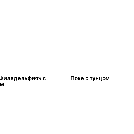
«Филадельфия» с
Поке с тунцом
ем