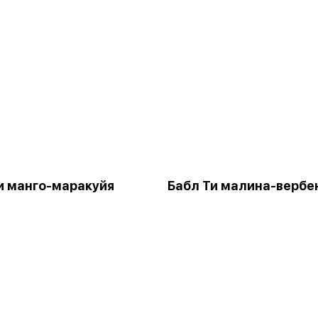
и манго-маракуйя
Бабл Ти малина-вербе