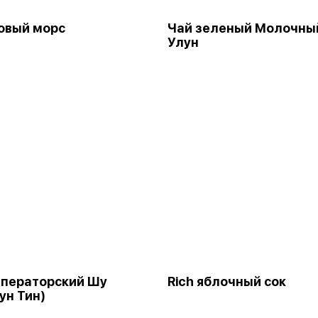
овый морс
Чай зеленый Молочны
Улун
ператорский Шу
Rich яблочный сок
ун Тин)