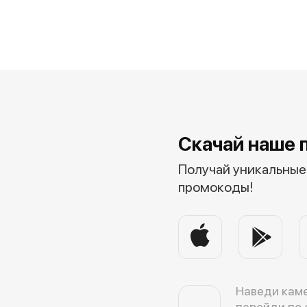
Скачай наше 
Получай уникальные 
промокоды!
Наведи каме
перейди по 