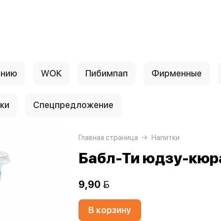
анию
WOK
Пибимпап
Фирменные
ки
Спецпредложение
Главная страница
Напитки
Бабл-Ти юдзу-кюр
9,90 
В корзину