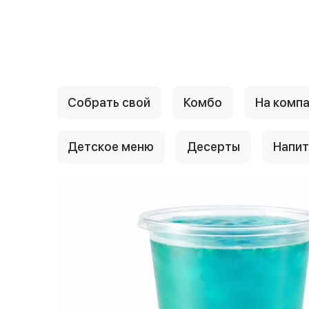
{{ textContacts }}
Собрать свой
Комбо
На комп
Детское меню
Десерты
Напит