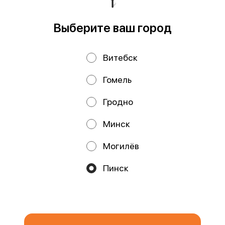
Работает на эффективном ядре
Foodpicásso
ver. 3.2
Выберите ваш город
Политика конфиденциальности
Витебск
Публичная оферта
Гомель
Публичная оферта
Файлы cookie
Гродно
Минск
Могилёв
Акции, скидки, кэшбэк − в нашем приложении!
Пинск
Мы используем куки.
Пользуясь сайтом, вы даёте согласие на
обработку файлов cookie вашего браузера и использование
аналитических сервисов согласно нашей
политике
конфиденциальности
.