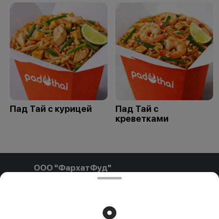
Пад Тай с курицей
Пад Тай с
креветками
ООО "ФархатФуд"
ООО"ФархатФуд" Свидетельство о государственной
регистрации № 291841792 от 03.02.2025, выдан
Пинским городским исполнительным комитетом. УНП
291841792 РБ, Брестская обл., Пинский р-н, г. Пинск, ул.
Калиновского, д.32, каб. 11/15 farhatfud@gmail.com