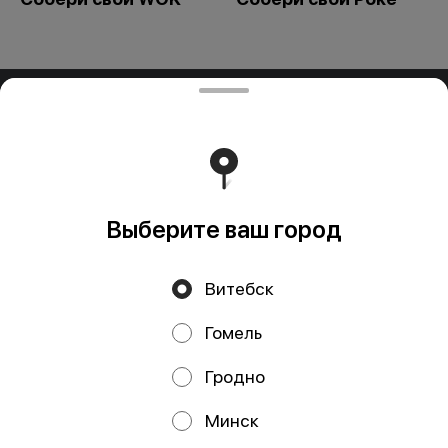
ООО "ПАДТАЙ-ГРУПП"
ООО "ПАДТАЙ-ГРУПП" УНП 192838954, РБ, Минская
обл., Минский р-н, г. Заславль, ул. Заводская, д.1, к.32
Свидетельство выдано Минским горисполкомом
03.12.2020 г. Интернет-магазин зарегистрирован в
Торговом реестре Республики Беларусь 18.01.2021г.
Работает на эффективном ядре
Foodpicásso
ver. 3.2
Выберите ваш город
Витебск
Политика конфиденциальности
Гомель
Публичная оферта
Файлы cookie
Гродно
Минск