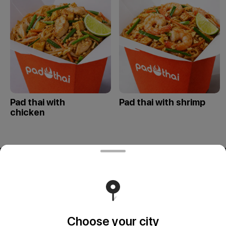
Pad thai with
Pad thai with shrimp
chicken
ООО «СИВОК»
ООО «СИВОК» 246022 РБ, г. Гомель, ул. Советская, д.39,
пом. 3-3 УНП 491388853 Свидетельство выдано
Гомельским городским исполнительным комитетом 8
июля 2024 г.
Runs on an reliable core
Foodpicásso
ver. 3.2
Choose your city