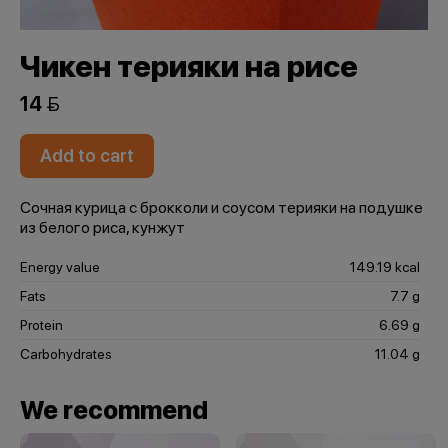
Чикен терияки на рисе
14 
Add to cart
Сочная курица с брокколи и соусом терияки на подушке
из белого риса, кунжут
Energy value
149.19 kcal
Fats
7.7 g
Protein
6.69 g
Carbohydrates
11.04 g
We recommend