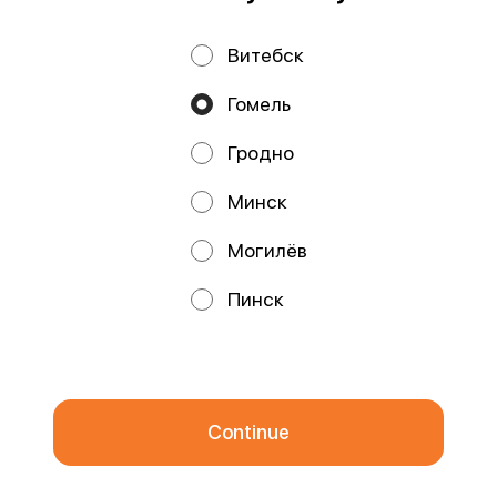
Витебск
Privacy Policy
Public Offer
Гомель
Файлы cookie
Гродно
Минск
Могилёв
Promos, discounts and cashback – all in our app!
Пинск
We use cookies.
By using this website, you consent to the
processing of your browser's cookies and the use of analytical
services in accordance with
Privacy Policy
.
OK