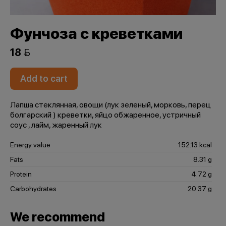
Фунчоза с креветками
18 
Add to cart
Лапша стеклянная, овощи (лук зеленый, морковь, перец
болгарский ) креветки, яйцо обжаренное, устричный
соус , лайм, жаренный лук
Energy value
152.13 kcal
Fats
8.31 g
Protein
4.72 g
Carbohydrates
20.37 g
We recommend