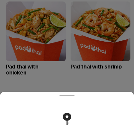
Pad thai with
Pad thai with shrimp
chicken
ООО «СИВОК»
ООО «СИВОК» 246022 РБ, г. Гомель, ул. Советская, д.39,
пом. 3-3 УНП 491388853 Свидетельство выдано
Гомельским городским исполнительным комитетом 8
июля 2024 г.
Runs on an reliable core
Foodpicásso
ver. 3.2