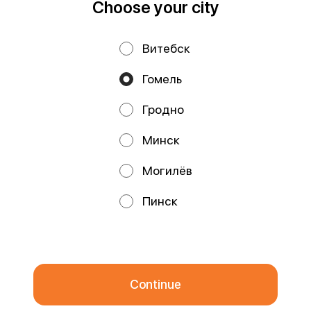
Choose your city
Витебск
Privacy Policy
Public Offer
Гомель
Файлы cookie
Гродно
Минск
Могилёв
Promos, discounts and cashback – all in our app!
Пинск
We use cookies.
By using this website, you consent to the
processing of your browser's cookies and the use of analytical
services in accordance with
Privacy Policy
.
OK