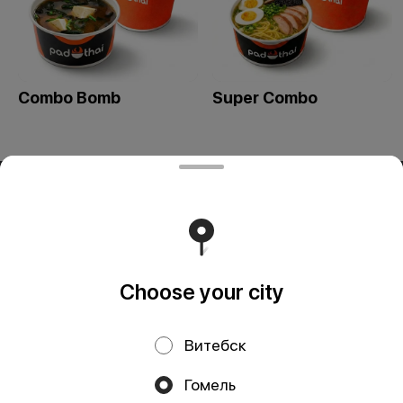
Combo Bomb
Super Combo
ООО «СИВОК»
ООО «СИВОК» 246022 РБ, г. Гомель, ул. Советская, д.39,
пом. 3-3 УНП 491388853 Свидетельство выдано
Гомельским городским исполнительным комитетом 8
июля 2024 г.
Runs on an reliable core
Foodpicásso
ver. 3.2
Choose your city
Витебск
Privacy Policy
Public Offer
Гомель
Файлы cookie