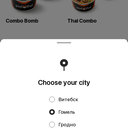
Combo Bomb
Thai Combo
ООО «СИВОК»
ООО «СИВОК» 246022 РБ, г. Гомель, ул. Советская, д.39,
пом. 3-3 УНП 491388853 Свидетельство выдано
Гомельским городским исполнительным комитетом 8
июля 2024 г.
Runs on an reliable core
Foodpicásso
ver. 3.2
Choose your city
Витебск
Privacy Policy
Public Offer
Гомель
Файлы cookie
Гродно