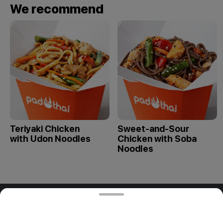
We recommend
Teriyaki Chicken
Sweet-and-Sour
with Udon Noodles
Chicken with Soba
Noodles
ООО "ПАДТАЙ-ГРУПП"
ООО "ПАДТАЙ-ГРУПП" УНП 192838954, РБ, Минская
обл., Минский р-н, г. Заславль, ул. Заводская, д.1, к.32