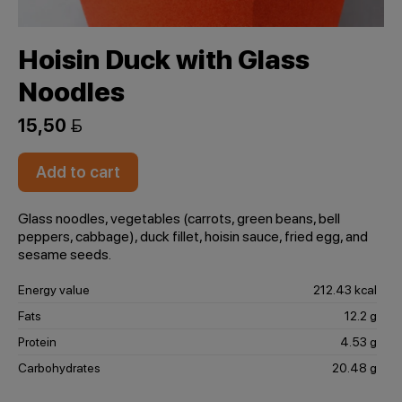
Hoisin Duck with Glass
Noodles
15,50 
Add to cart
Glass noodles, vegetables (carrots, green beans, bell
peppers, cabbage), duck fillet, hoisin sauce, fried egg, and
sesame seeds.
Energy value
212.43 kcal
Fats
12.2 g
Protein
4.53 g
Carbohydrates
20.48 g