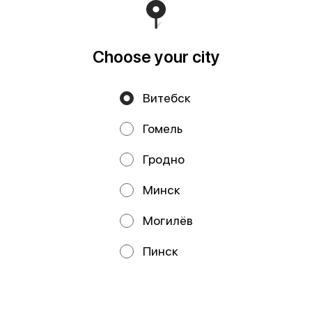
Свидетельство выдано Минским горисполкомом
03.12.2020 г. Интернет-магазин зарегистрирован в
Торговом реестре Республики Беларусь 18.01.2021г.
Runs on an reliable core
Foodpicásso
ver. 3.2
Choose your city
Витебск
Privacy Policy
Public Offer
Гомель
Файлы cookie
Гродно
Минск
Могилёв
Promos, discounts and cashback – all in our app!
Пинск
We use cookies.
By using this website, you consent to the