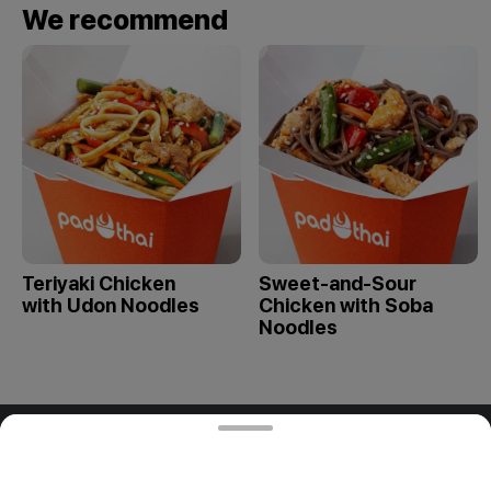
We recommend
Teriyaki Chicken
Sweet-and-Sour
with Udon Noodles
Chicken with Soba
Noodles
ООО "ПАДТАЙ-ГРУПП"
ООО "ПАДТАЙ-ГРУПП" УНП 192838954, РБ, Минская
обл., Минский р-н, г. Заславль, ул. Заводская, д.1, к.32