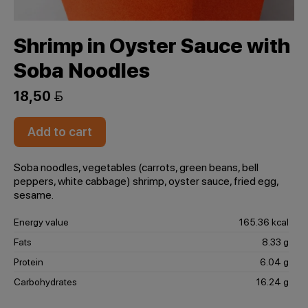
Shrimp in Oyster Sauce with
Soba Noodles
18,50 
Add to cart
Soba noodles, vegetables (carrots, green beans, bell
peppers, white cabbage) shrimp, oyster sauce, fried egg,
sesame.
Energy value
165.36 kcal
Fats
8.33 g
Protein
6.04 g
Carbohydrates
16.24 g