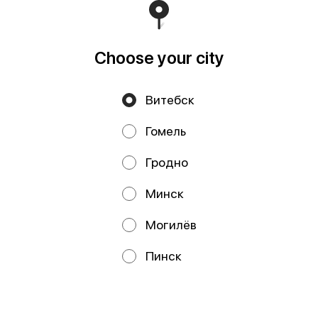
Свидетельство выдано Минским горисполкомом
03.12.2020 г. Интернет-магазин зарегистрирован в
Торговом реестре Республики Беларусь 18.01.2021г.
Runs on an reliable core
Foodpicásso
ver. 3.2
Choose your city
Витебск
Privacy Policy
Public Offer
Гомель
Файлы cookie
Гродно
Минск
Могилёв
Promos, discounts and cashback – all in our app!
Пинск
We use cookies.
By using this website, you consent to the