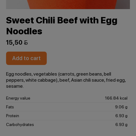
Sweet Chili Beef with Egg
Noodles
15,50 
Add to cart
Egg noodles, vegetables (carrots, green beans, bell
peppers, white cabbage), beef, Asian chili sauce, fried egg,
sesame.
Energy value
166.84 kcal
Fats
9.06 g
Protein
6.93 g
Carbohydrates
6.93 g