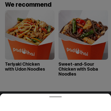
We recommend
Teriyaki Chicken
Sweet-and-Sour
with Udon Noodles
Chicken with Soba
Noodles
ООО "ПАДТАЙ-ГРУПП"
ООО "ПАДТАЙ-ГРУПП" УНП 192838954, РБ, Минская
обл., Минский р-н, г. Заславль, ул. Заводская, д.1, к.32