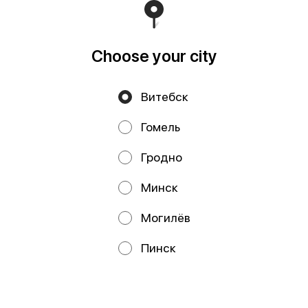
Свидетельство выдано Минским горисполкомом
03.12.2020 г. Интернет-магазин зарегистрирован в
Торговом реестре Республики Беларусь 18.01.2021г.
Runs on an reliable core
Foodpicásso
ver. 3.2
Choose your city
Витебск
Privacy Policy
Public Offer
Гомель
Файлы cookie
Гродно
Минск
Могилёв
Promos, discounts and cashback – all in our app!
Пинск
We use cookies.
By using this website, you consent to the