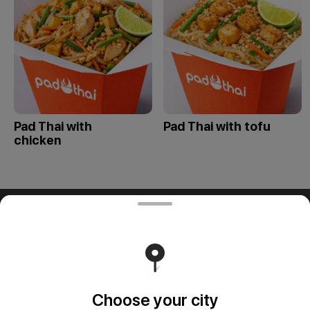
Pad Thai with
Pad Thai with tofu
chicken
ООО "ПАДТАЙ-ГРУПП"
ООО "ПАДТАЙ-ГРУПП" УНП 192838954, РБ, Минская
обл., Минский р-н, г. Заславль, ул. Заводская, д.1, к.32
Свидетельство выдано Минским горисполкомом
03.12.2020 г. Интернет-магазин зарегистрирован в
Торговом реестре Республики Беларусь 18.01.2021г.
Runs on an reliable core
Foodpicásso
ver. 3.2
Choose your city