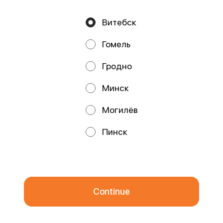
Витебск
Privacy Policy
Public Offer
Гомель
Файлы cookie
Гродно
Минск
Могилёв
Promos, discounts and cashback – all in our app!
Пинск
We use cookies.
By using this website, you consent to the
processing of your browser's cookies and the use of analytical
services in accordance with
Privacy Policy
.
OK