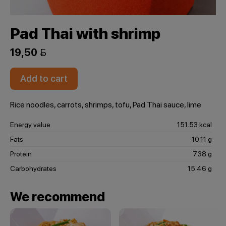
Pad Thai with shrimp
19,50 
Add to cart
Rice noodles, carrots, shrimps, tofu, Pad Thai sauce, lime
Energy value
151.53 kcal
Fats
10.11 g
Protein
7.38 g
Carbohydrates
15.46 g
We recommend