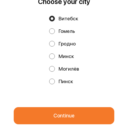
Choose your city
Витебск
Privacy Policy
Public Offer
Гомель
Файлы cookie
Гродно
Минск
Могилёв
Promos, discounts and cashback – all in our app!
Пинск
We use cookies.
By using this website, you consent to the
processing of your browser's cookies and the use of analytical
services in accordance with
Privacy Policy
.
OK