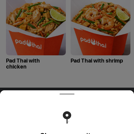
Pad Thai with
Pad Thai with shrimp
chicken
ООО "ПАДТАЙ-ГРУПП"
ООО "ПАДТАЙ-ГРУПП" УНП 192838954, РБ, Минская
обл., Минский р-н, г. Заславль, ул. Заводская, д.1, к.32
Свидетельство выдано Минским горисполкомом
03.12.2020 г. Интернет-магазин зарегистрирован в
Торговом реестре Республики Беларусь 18.01.2021г.
Runs on an reliable core
Foodpicásso
ver. 3.2