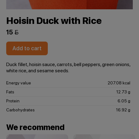
Hoisin Duck with Rice
15 
Add to cart
Duck fillet, hoisin sauce, carrots, bell peppers, green onions,
white rice, and sesame seeds.
Energy value
207.08 kcal
Fats
12.73 g
Protein
6.05 g
Carbohydrates
16.92 g
We recommend