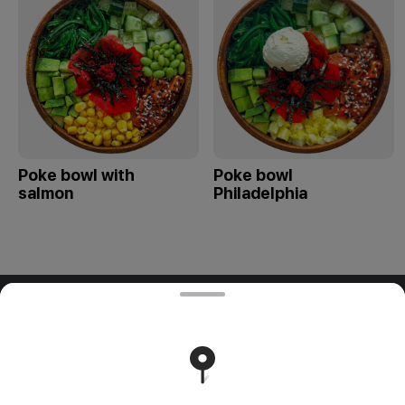
Poke bowl with
Poke bowl
salmon
Philadelphia
ООО "ПАДТАЙ-ГРУПП"
ООО "ПАДТАЙ-ГРУПП" УНП 192838954, РБ, Минская
обл., Минский р-н, г. Заславль, ул. Заводская, д.1, к.32
Свидетельство выдано Минским горисполкомом
03.12.2020 г. Интернет-магазин зарегистрирован в
Торговом реестре Республики Беларусь 18.01.2021г.
Runs on an reliable core
Foodpicásso
ver. 3.2