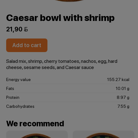
Caesar bowl with shrimp
21,90 
Add to cart
Salad mix, shrimp, cherry tomatoes, nachos, egg, hard
cheese, sesame seeds, and Caesar sauce
Energy value
155.27 kcal
Fats
10.01 g
Protein
8.97 g
Carbohydrates
7.55 g
We recommend