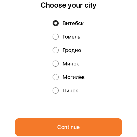
Choose your city
Витебск
Privacy Policy
Public Offer
Гомель
Файлы cookie
Гродно
Минск
Могилёв
Promos, discounts and cashback – all in our app!
Пинск
We use cookies.
By using this website, you consent to the
processing of your browser's cookies and the use of analytical
services in accordance with
Privacy Policy
.
OK