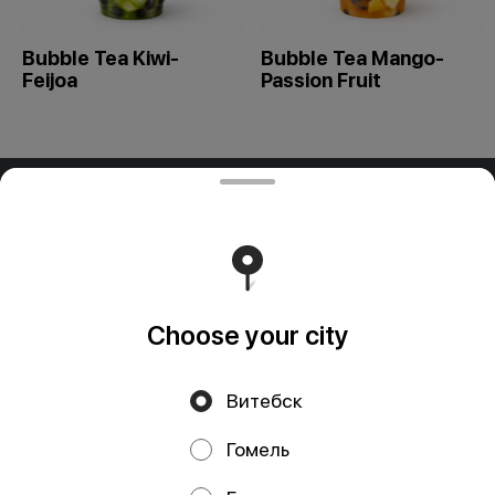
Bubble Tea Kiwi-
Bubble Tea Mango-
Feijoa
Passion Fruit
ООО "ПАДТАЙ-ГРУПП"
ООО "ПАДТАЙ-ГРУПП" УНП 192838954, РБ, Минская
обл., Минский р-н, г. Заславль, ул. Заводская, д.1, к.32
Свидетельство выдано Минским горисполкомом
03.12.2020 г. Интернет-магазин зарегистрирован в
Торговом реестре Республики Беларусь 18.01.2021г.
Runs on an reliable core
Foodpicásso
ver. 3.2
Choose your city
Витебск
Privacy Policy
Public Offer
Гомель
Файлы cookie