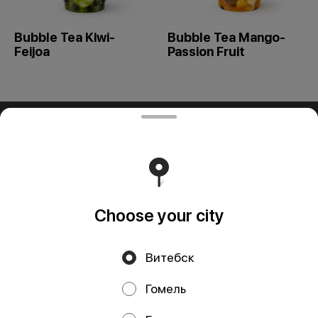
Bubble Tea Kiwi-
Bubble Tea Mango-
Feijoa
Passion Fruit
ООО "ПАДТАЙ-ГРУПП"
ООО "ПАДТАЙ-ГРУПП" УНП 192838954, РБ, Минская
обл., Минский р-н, г. Заславль, ул. Заводская, д.1, к.32
Свидетельство выдано Минским горисполкомом
03.12.2020 г. Интернет-магазин зарегистрирован в
Торговом реестре Республики Беларусь 18.01.2021г.
Runs on an reliable core
Foodpicásso
ver. 3.2
Choose your city
Витебск
Privacy Policy
Public Offer
Гомель
Файлы cookie