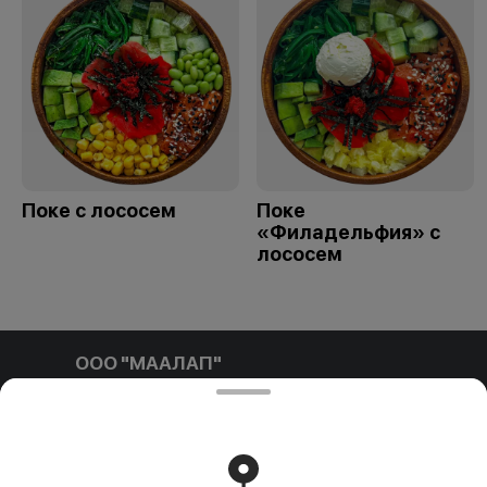
Поке с лососем
Поке
«Филадельфия» с
лососем
ООО "МААЛАП"
ООО "МААЛАП" УНП 791411769 212001, г. Могилев, ул.
Белинского д.3 пом. №1-4Б р/с BY96 OLMP 3012 7000
0010 8000 0933 в ОАО 'БЕЛГАЗПРОМБАНК'
Свидетельство выдано Администрацией Ленинского
района г. Могилева 16.09.2025 г.
Работает на эффективном ядре
Foodpicásso
ver. 3.2