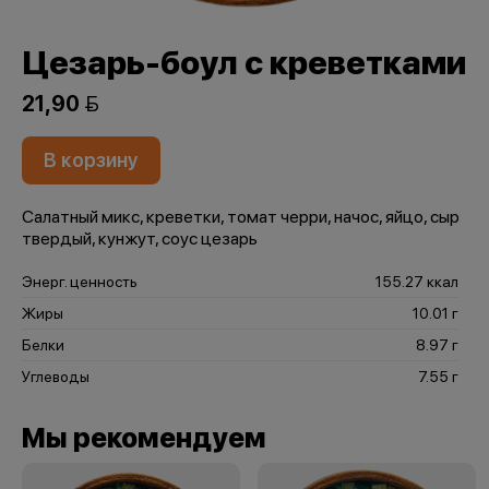
Цезарь-боул с креветками
21,90 
В корзину
Салатный микс, креветки, томат черри, начос, яйцо, сыр
твердый, кунжут, соус цезарь
Энерг. ценность
155.27 ккал
Жиры
10.01 г
Белки
8.97 г
Углеводы
7.55 г
Мы рекомендуем