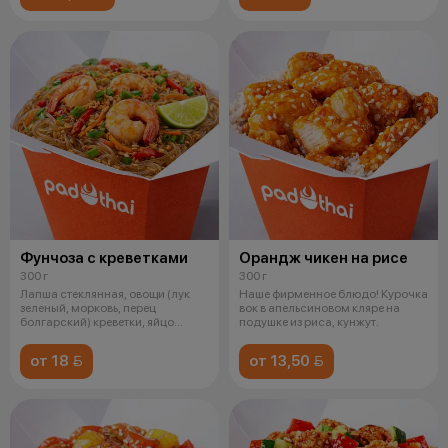
Фунчоза с креветками
Орандж чикен на рисе
300 г
300 г
Лапша стеклянная, овощи (лук
Наше фирменное блюдо! Курочка
зеленый, морковь, перец
вок в апельсиновом кляре на
болгарский) креветки, яйцо
подушке из риса, кунжут.
обжаренно
от 18 
от 13,50 