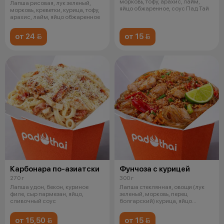
морковь, тофу, арахис, лайм,
Лапша рисовая, лук зеленый,
яйцо обжаренное, соус Пад Тай
морковь, креветки, курица, тофу,
арахис, лайм, яйцо обжаренное
от 24 
от 15 
Карбонара по-азиатски
Фунчоза с курицей
270 г
300 г
Лапша удон, бекон, куриное
Лапша стеклянная, овощи (лук
филе, сыр пармезан, яйцо,
зеленый, морковь, перец
сливочный соус
болгарский) курица, яйцо
обжаренное,
от 15,50 
от 15 