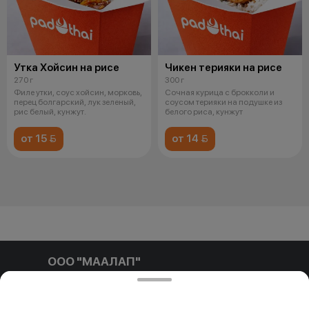
Утка Хойсин на рисе
Чикен терияки на рисе
270 г
300 г
Филе утки, соус хойсин, морковь,
Сочная курица с брокколи и
перец болгарский, лук зеленый,
соусом терияки на подушке из
рис белый, кунжут.
белого риса, кунжут
от 15 
от 14 
ООО "МААЛАП"
ООО "МААЛАП" УНП 791411769 212001, г. Могилев, ул.
Белинского д.3 пом. №1-4Б р/с BY96 OLMP 3012 7000
0010 8000 0933 в ОАО 'БЕЛГАЗПРОМБАНК'