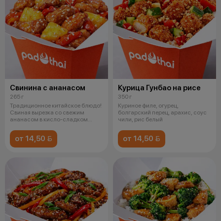
Свинина с ананасом
Курица Гунбао на рисе
265 г
350 г
Традиционное китайское блюдо!
Куриное филе, огурец,
Свиная вырезка со свежим
болгарский перец, арахис, соус
ананасом в кисло-сладком
чили, рис белый
соусе на п
от 14,50 
от 14,50 