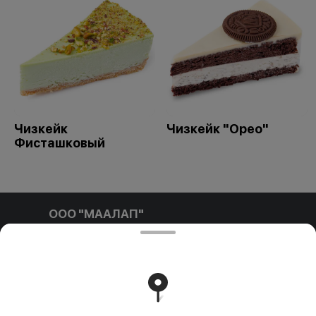
Чизкейк
Чизкейк "Орео"
Фисташковый
ООО "МААЛАП"
ООО "МААЛАП" УНП 791411769 212001, г. Могилев, ул.
Белинского д.3 пом. №1-4Б р/с BY96 OLMP 3012 7000
0010 8000 0933 в ОАО 'БЕЛГАЗПРОМБАНК'
Свидетельство выдано Администрацией Ленинского
района г. Могилева 16.09.2025 г.
Работает на эффективном ядре
Foodpicásso
ver. 3.2