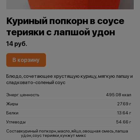
Куриный попкорн в соусе
терияки с лапшой удон
14 руб.
В корзину
Блюдо, сочетающее хрустящую курицу, мягкую лапшу и
сладковато-соленый соус
Энерг. ценность
495.08 ккал
Жиры
27.69 г
Белки
13.64 г
Углеводы
54.66 г
Состав
куриный попкорн,масло,яйцо,овощная смесь,лапша
удон,соус терияки,кунжут микс