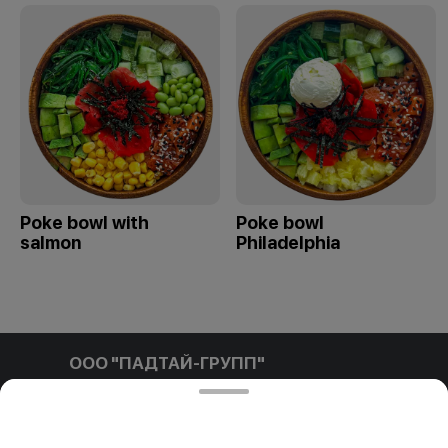
Poke bowl with
Poke bowl
salmon
Philadelphia
ООО "ПАДТАЙ-ГРУПП"
ООО "ПАДТАЙ-ГРУПП" УНП 192838954, РБ, Минская
обл., Минский р-н, г. Заславль, ул. Заводская, д.1, к.32
Свидетельство выдано Минским горисполкомом
03.12.2020 г. Интернет-магазин зарегистрирован в