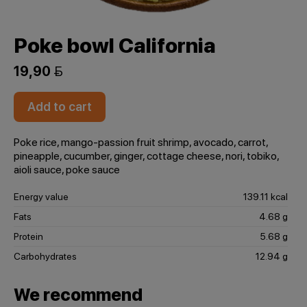
Poke bowl California
19,90 
Add to cart
Poke rice, mango-passion fruit shrimp, avocado, carrot,
pineapple, cucumber, ginger, cottage cheese, nori, tobiko,
aioli sauce, poke sauce
Energy value
139.11 kcal
Fats
4.68 g
Protein
5.68 g
Carbohydrates
12.94 g
We recommend