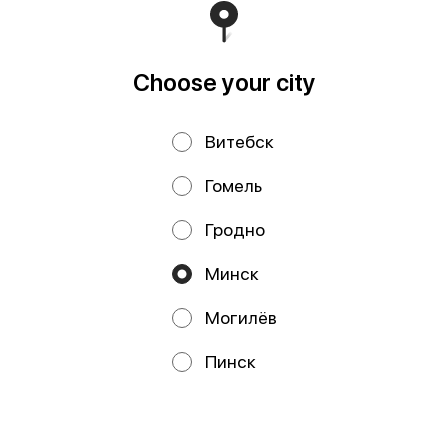
Торговом реестре Республики Беларусь 18.01.2021г.
Runs on an reliable core
Foodpicásso
ver. 3.2
Choose your city
Privacy Policy
Public Offer
Витебск
Файлы cookie
Гомель
Гродно
Минск
Могилёв
Promos, discounts and cashback – all in our app!
Пинск
We use cookies.
By using this website, you consent to the