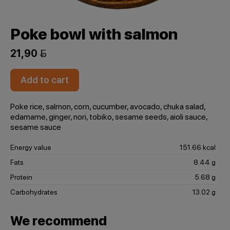
Poke bowl with salmon
21,90 
Add to cart
Poke rice, salmon, corn, cucumber, avocado, chuka salad,
edamame, ginger, nori, tobiko, sesame seeds, aioli sauce,
sesame sauce
Energy value
151.66 kcal
Fats
8.44 g
Protein
5.68 g
Carbohydrates
13.02 g
We recommend