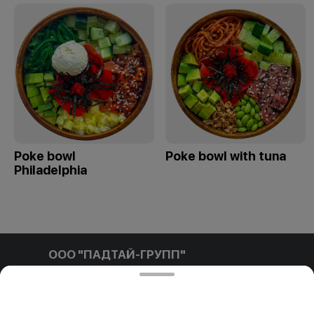
Poke bowl
Poke bowl with tuna
Philadelphia
ООО "ПАДТАЙ-ГРУПП"
ООО "ПАДТАЙ-ГРУПП" УНП 192838954, РБ, Минская
обл., Минский р-н, г. Заславль, ул. Заводская, д.1, к.32
Свидетельство выдано Минским горисполкомом
03.12.2020 г. Интернет-магазин зарегистрирован в