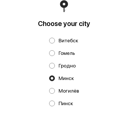
Торговом реестре Республики Беларусь 18.01.2021г.
Runs on an reliable core
Foodpicásso
ver. 3.2
Choose your city
Privacy Policy
Public Offer
Витебск
Файлы cookie
Гомель
Гродно
Минск
Могилёв
Promos, discounts and cashback – all in our app!
Пинск
We use cookies.
By using this website, you consent to the