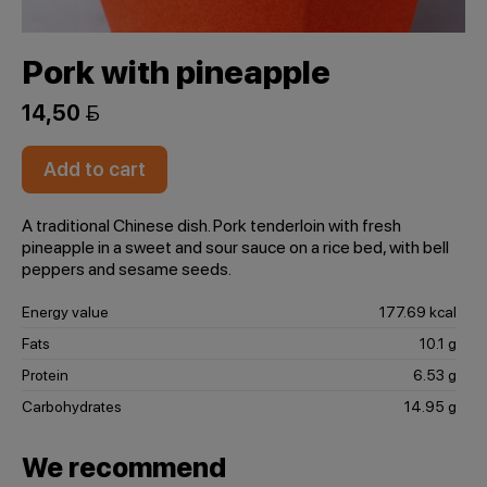
Pork with pineapple
14,50 
Add to cart
A traditional Chinese dish. Pork tenderloin with fresh
pineapple in a sweet and sour sauce on a rice bed, with bell
peppers and sesame seeds.
Energy value
177.69 kcal
Fats
10.1 g
Protein
6.53 g
Carbohydrates
14.95 g
We recommend