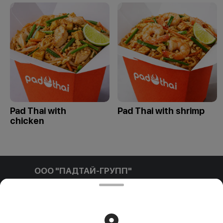
Pad Thai with
Pad Thai with shrimp
chicken
ООО "ПАДТАЙ-ГРУПП"
ООО "ПАДТАЙ-ГРУПП" УНП 192838954, РБ, Минская
обл., Минский р-н, г. Заславль, ул. Заводская, д.1, к.32
Свидетельство выдано Минским горисполкомом
03.12.2020 г. Интернет-магазин зарегистрирован в
Торговом реестре Республики Беларусь 18.01.2021г.