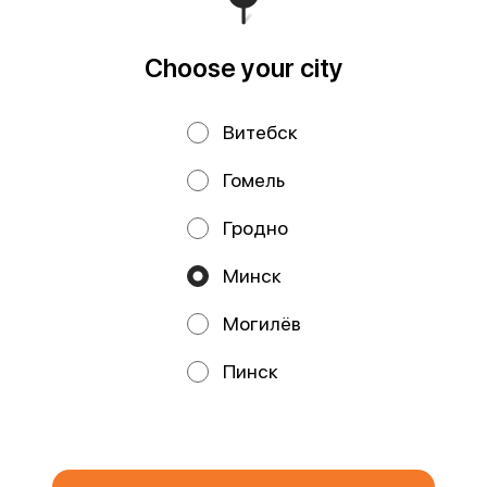
Runs on an reliable core
Foodpicásso
ver. 3.2
Choose your city
Privacy Policy
Public Offer
Витебск
Файлы cookie
Гомель
Гродно
Минск
Могилёв
Promos, discounts and cashback – all in our app!
Пинск
We use cookies.
By using this website, you consent to the
processing of your browser's cookies and the use of analytical