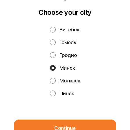
Choose your city
Privacy Policy
Public Offer
Витебск
Файлы cookie
Гомель
Гродно
Минск
Могилёв
Promos, discounts and cashback – all in our app!
Пинск
We use cookies.
By using this website, you consent to the
processing of your browser's cookies and the use of analytical
services in accordance with
Privacy Policy
.