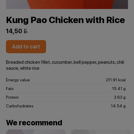
Kung Pao Chicken with Rice
14,50 
Add to cart
Breaded chicken fillet, cucumber, bell pepper, peanuts, chili
sauce, white rice
Energy value
211.91 kcal
Fats
15.41 g
Protein
3.63 g
Carbohydrates
14.54 g
We recommend