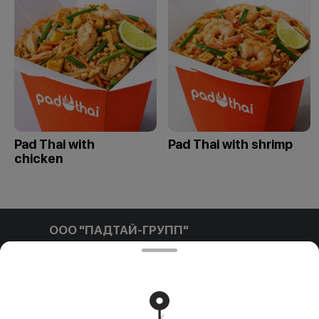
Pad Thai with
Pad Thai with shrimp
chicken
ООО "ПАДТАЙ-ГРУПП"
ООО "ПАДТАЙ-ГРУПП" УНП 192838954, РБ, Минская
обл., Минский р-н, г. Заславль, ул. Заводская, д.1, к.32
Свидетельство выдано Минским горисполкомом
03.12.2020 г. Интернет-магазин зарегистрирован в
Торговом реестре Республики Беларусь 18.01.2021г.
Runs on an reliable core
Foodpicásso
ver. 3.2