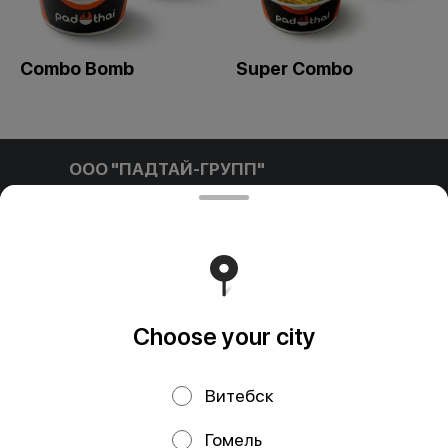
Combo Bomb
Super Combo
ООО "ПАДТАЙ-ГРУПП"
ООО "ПАДТАЙ-ГРУПП" УНП 192838954, РБ, Минская
обл., Минский р-н, г. Заславль, ул. Заводская, д.1, к.32
Свидетельство выдано Минским горисполкомом
03.12.2020 г. Интернет-магазин зарегистрирован в
Торговом реестре Республики Беларусь 18.01.2021г.
Runs on an reliable core
Foodpicásso
ver. 3.2
Choose your city
Privacy Policy
Public Offer
Витебск
Файлы cookie
Гомель