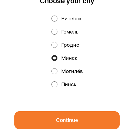
Choose your city
Privacy Policy
Public Offer
Витебск
Файлы cookie
Гомель
Гродно
Минск
Могилёв
Promos, discounts and cashback – all in our app!
Пинск
We use cookies.
By using this website, you consent to the
processing of your browser's cookies and the use of analytical
services in accordance with
Privacy Policy
.
OK