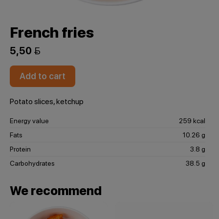
French fries
5,50 
Add to cart
Potato slices, ketchup
Energy value
259 kcal
Fats
10.26 g
Protein
3.8 g
Carbohydrates
38.5 g
We recommend