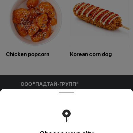
Сhicken popcorn
Korean corn dog
ООО "ПАДТАЙ-ГРУПП"
ООО "ПАДТАЙ-ГРУПП" УНП 192838954, РБ, Минская
обл., Минский р-н, г. Заславль, ул. Заводская, д.1, к.32
Свидетельство выдано Минским горисполкомом
03.12.2020 г. Интернет-магазин зарегистрирован в
Торговом реестре Республики Беларусь 18.01.2021г.
Runs on an reliable core
Foodpicásso
ver. 3.2