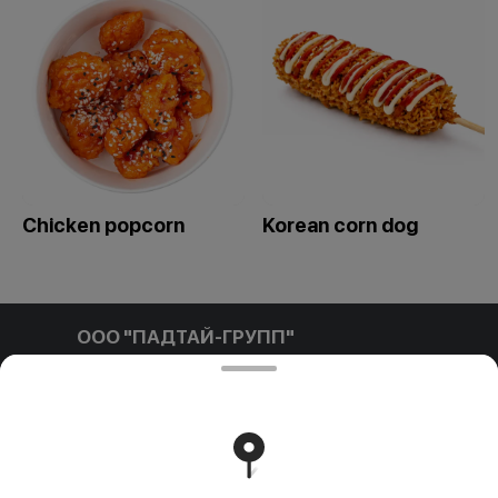
Сhicken popcorn
Korean corn dog
ООО "ПАДТАЙ-ГРУПП"
ООО "ПАДТАЙ-ГРУПП" УНП 192838954, РБ, Минская
обл., Минский р-н, г. Заславль, ул. Заводская, д.1, к.32
Свидетельство выдано Минским горисполкомом
03.12.2020 г. Интернет-магазин зарегистрирован в
Торговом реестре Республики Беларусь 18.01.2021г.
Runs on an reliable core
Foodpicásso
ver. 3.2