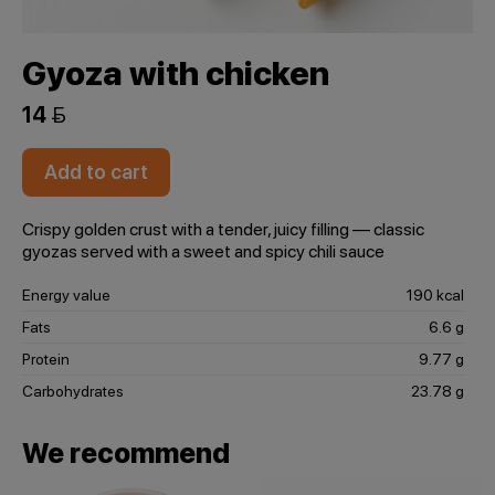
Gyoza with chicken
14 
Add to cart
Crispy golden crust with a tender, juicy filling — classic
gyozas served with a sweet and spicy chili sauce
Energy value
190 kcal
Fats
6.6 g
Protein
9.77 g
Carbohydrates
23.78 g
We recommend