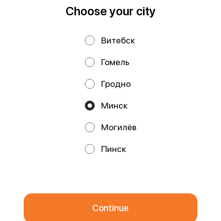
Choose your city
Privacy Policy
Public Offer
Витебск
Файлы cookie
Гомель
Гродно
Минск
Могилёв
Promos, discounts and cashback – all in our app!
Пинск
We use cookies.
By using this website, you consent to the
processing of your browser's cookies and the use of analytical
services in accordance with
Privacy Policy
.
OK