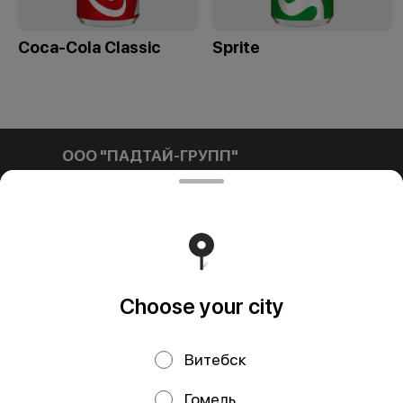
Coca-Cola Classic
Sprite
ООО "ПАДТАЙ-ГРУПП"
ООО "ПАДТАЙ-ГРУПП" УНП 192838954, РБ, Минская
обл., Минский р-н, г. Заславль, ул. Заводская, д.1, к.32
Свидетельство выдано Минским горисполкомом
03.12.2020 г. Интернет-магазин зарегистрирован в
Торговом реестре Республики Беларусь 18.01.2021г.
Runs on an reliable core
Foodpicásso
ver. 3.2
Choose your city
Privacy Policy
Public Offer
Витебск
Файлы cookie
Гомель