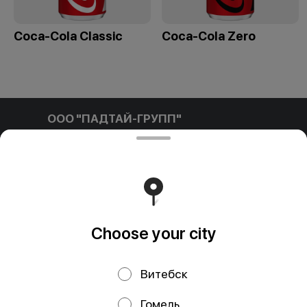
Coca-Cola Classic
Coca-Cola Zero
ООО "ПАДТАЙ-ГРУПП"
ООО "ПАДТАЙ-ГРУПП" УНП 192838954, РБ, Минская
обл., Минский р-н, г. Заславль, ул. Заводская, д.1, к.32
Свидетельство выдано Минским горисполкомом
03.12.2020 г. Интернет-магазин зарегистрирован в
Торговом реестре Республики Беларусь 18.01.2021г.
Runs on an reliable core
Foodpicásso
ver. 3.2
Choose your city
Privacy Policy
Public Offer
Витебск
Файлы cookie
Гомель