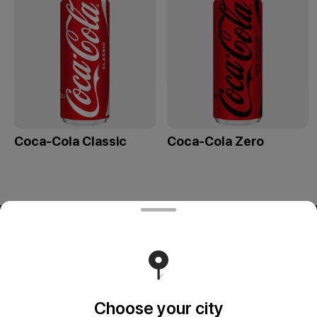
Coca-Cola Classic
Coca-Cola Zero
ООО «СИВОК»
ООО «СИВОК» 246022 РБ, г. Гомель, ул. Советская, д.39,
пом. 3-3 УНП 491388853 Свидетельство выдано
Гомельским городским исполнительным комитетом 8
июля 2024 г.
Runs on an reliable core
Foodpicásso
ver. 3.2
Choose your city