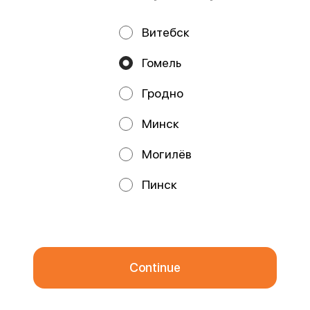
Витебск
Privacy Policy
Public Offer
Гомель
Файлы cookie
Гродно
Минск
Могилёв
Promos, discounts and cashback – all in our app!
Пинск
We use cookies.
By using this website, you consent to the
processing of your browser's cookies and the use of analytical
services in accordance with
Privacy Policy
.
OK