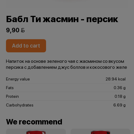
Бабл Ти жасмин - персик
9,90 
Add to cart
Напиток на основе зеленого чая с жасмином со вкусом
персика с добавлением джус боллов и кокосового желе
Energy value
28.94 kcal
Fats
0.36 g
Protein
0.18 g
Carbohydrates
6.69 g
We recommend