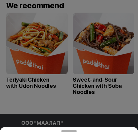
We recommend
Teriyaki Chicken
Sweet-and-Sour
with Udon Noodles
Chicken with Soba
Noodles
ООО "МААЛАП"
ООО "МААЛАП" УНП 791411769 212001, г. Могилев, ул.
Белинского д.3 пом. №1-4Б р/с BY96 OLMP 3012 7000