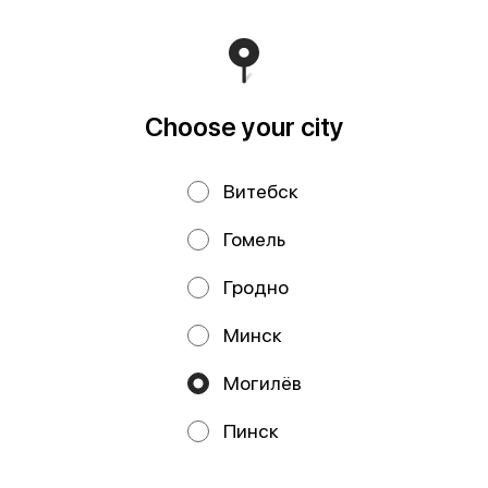
0010 8000 0933 в ОАО 'БЕЛГАЗПРОМБАНК'
Свидетельство выдано Администрацией Ленинского
района г. Могилева 16.09.2025 г.
Runs on an reliable core
Foodpicásso
ver. 3.2
Choose your city
Privacy Policy
Public Offer
Витебск
Файлы cookie
Гомель
Гродно
Минск
Могилёв
Promos, discounts and cashback – all in our app!
Пинск