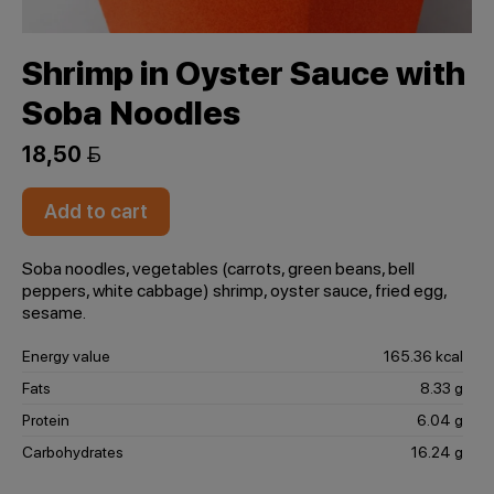
Shrimp in Oyster Sauce with
Soba Noodles
18,50 
Add to cart
Soba noodles, vegetables (carrots, green beans, bell
peppers, white cabbage) shrimp, oyster sauce, fried egg,
sesame.
Energy value
165.36 kcal
Fats
8.33 g
Protein
6.04 g
Carbohydrates
16.24 g