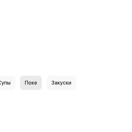
Супы
Поке
Закуски