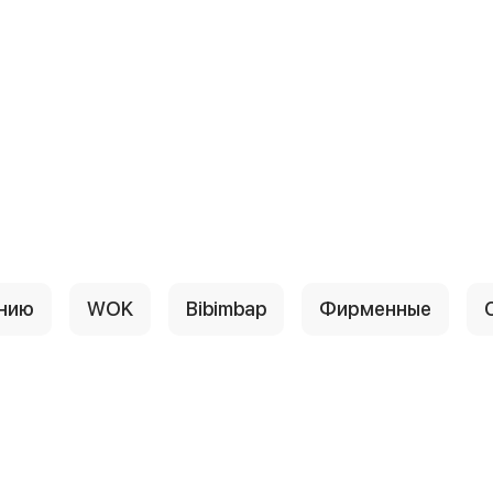
анию
WOK
Bibimbap
Фирменные