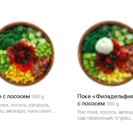
е с лососем
Поке «Филадельфи
360 g
с лососем
360 g
оке, лосось, кукуруза,
ц, авокадо, чука салат,
Рис поке, лосось, авока
сыр творожный, огурец,
ананас, чу