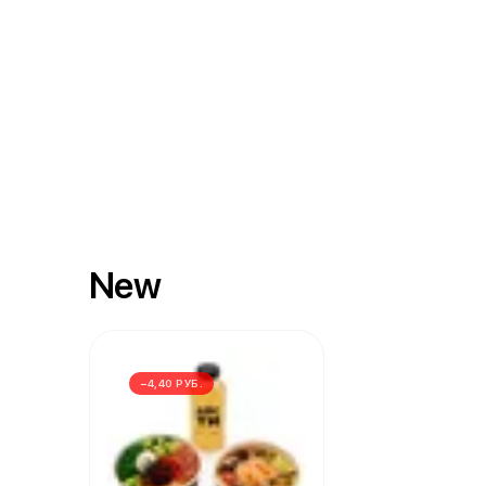
New
−4,40 РУБ.