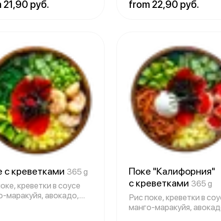
 21,90 руб.
from 22,90 руб.
е с креветками
Поке "Калифорния"
365 g
с креветками
365 g
оке, креветки в соусе
о-маракуйя, авокадо,
Рис поке, креветки в со
 чу
манго-маракуйя, авокад
морковь,