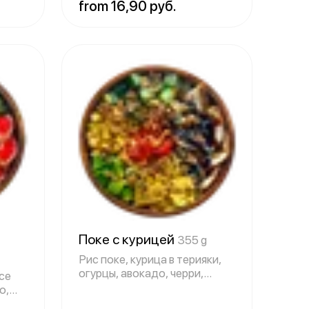
from 16,90 руб.
Поке с курицей
355 g
Рис поке, курица в терияки,
огурцы, авокадо, черри,
усе
кукуруза
о,