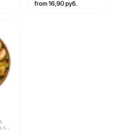
from 16,90 руб.
и,
о, сыр