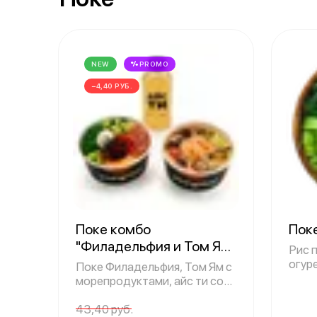
NEW
PROMO
−4,40 РУБ.
Поке комбо
Пок
"Филадельфия и Том Ям"
Рис п
1065 g
огуре
Поке Филадельфия, Том Ям с
боб
морепродуктами, айс ти со
вкусом
43,40 руб.