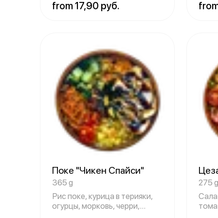
from 17,90 руб.
from
Поке "Чикен Спайси"
Цез
365 g
275 
Рис поке, курица в терияки,
Сала
огурцы, морковь, черри,
томат
ананас,
твер