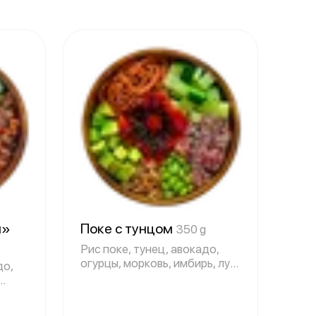
я»
Поке с тунцом
350 g
Рис поке, тунец, авокадо,
огурцы, морковь, имбирь, лук
до,
фри,