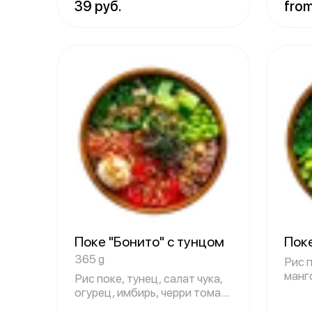
39 руб.
from
Поке "Бонито" с тунцом
Пок
365 g
Рис п
манг
Рис поке, тунец, салат чука,
салат
огурец, имбирь, черри томат,
бо