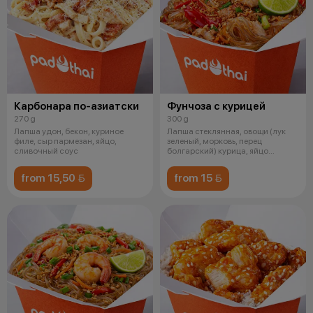
Карбонара по-азиатски
Фунчоза с курицей
270 g
300 g
Лапша удон, бекон, куриное
Лапша стеклянная, овощи (лук
филе, сыр пармезан, яйцо,
зеленый, морковь, перец
сливочный соус
болгарский) курица, яйцо
обжаренное,
from 15,50 
from 15 