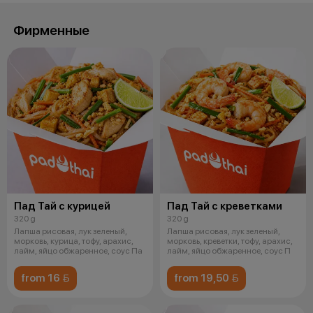
Фирменные
Пад Тай с курицей
Пад Тай с креветками
320 g
320 g
Лапша рисовая, лук зеленый,
Лапша рисовая, лук зеленый,
морковь, курица, тофу, арахис,
морковь, креветки, тофу, арахис,
лайм, яйцо обжаренное, соус Па
лайм, яйцо обжаренное, соус П
from 16 
from 19,50 