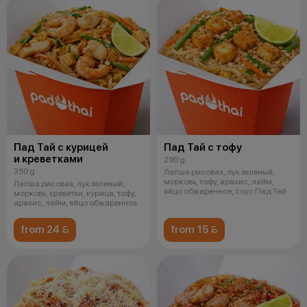
Пад Тай с курицей
Пад Тай с тофу
и креветками
290 g
350 g
Лапша рисовая, лук зеленый,
морковь, тофу, арахис, лайм,
Лапша рисовая, лук зеленый,
яйцо обжаренное, соус Пад Тай
морковь, креветки, курица, тофу,
арахис, лайм, яйцо обжаренное
from 24 
from 15 