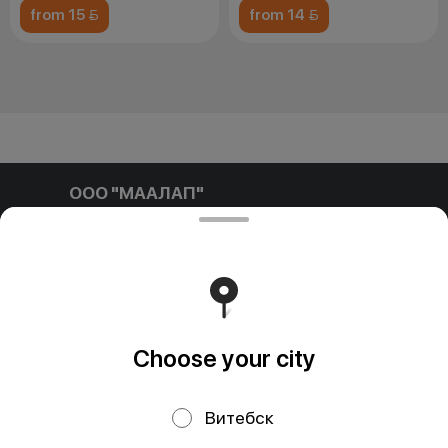
from 15 
from 14 
ООО "МААЛАП"
ООО "МААЛАП" УНП 791411769 212001, г. Могилев, ул.
Белинского д.3 пом. №1-4Б р/с BY96 OLMP 3012 7000
0010 8000 0933 в ОАО 'БЕЛГАЗПРОМБАНК'
Свидетельство выдано Администрацией Ленинского
района г. Могилева 16.09.2025 г.
Runs on an reliable core
Foodpicásso
ver. 3.2
Choose your city
Privacy Policy
Public Offer
Витебск
Файлы cookie