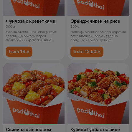
Фунчоза с креветками
Орандж чикен на рисе
300 g
300 g
Лапша стеклянная, овощи (лук
Наше фирменное блюдо! Курочка
зеленый, морковь, перец
вок в апельсиновом кляре на
болгарский) креветки, яйцо
подушке из риса, кунжут.
обжаренно
from 18 
from 13,50 
Свинина с ананасом
Курица Гунбао на рисе