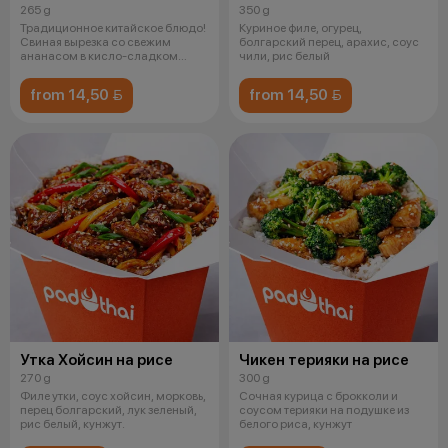
265 g
350 g
Традиционное китайское блюдо!
Куриное филе, огурец,
Свиная вырезка со свежим
болгарский перец, арахис, соус
ананасом в кисло-сладком
чили, рис белый
соусе на п
from 14,50 
from 14,50 
Утка Хойсин на рисе
Чикен терияки на рисе
270 g
300 g
Филе утки, соус хойсин, морковь,
Сочная курица с брокколи и
перец болгарский, лук зеленый,
соусом терияки на подушке из
рис белый, кунжут.
белого риса, кунжут