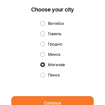
Choose your city
Privacy Policy
Public Offer
Витебск
Файлы cookie
Гомель
Гродно
Минск
Могилёв
Promos, discounts and cashback – all in our app!
Пинск
We use cookies.
By using this website, you consent to the
processing of your browser's cookies and the use of analytical
services in accordance with
Privacy Policy
.