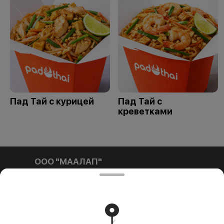
Пад Тай с курицей
Пад Тай с
креветками
ООО "МААЛАП"
ООО "МААЛАП" УНП 791411769 212001, г. Могилев, ул.
Белинского д.3 пом. №1-4Б р/с BY96 OLMP 3012 7000
0010 8000 0933 в ОАО 'БЕЛГАЗПРОМБАНК'
Свидетельство выдано Администрацией Ленинского
района г. Могилева 16.09.2025 г.
Runs on an reliable core
Foodpicásso
ver. 3.2