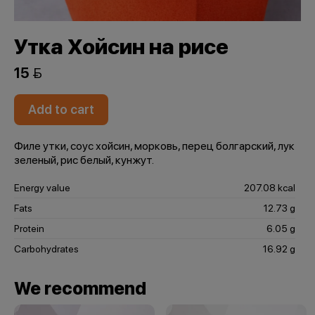
Утка Хойсин на рисе
15 
Add to cart
Филе утки, соус хойсин, морковь, перец болгарский, лук
зеленый, рис белый, кунжут.
Energy value
207.08 kcal
Fats
12.73 g
Protein
6.05 g
Carbohydrates
16.92 g
We recommend