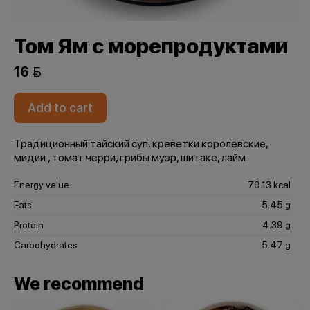
Том Ям с морепродуктами
16 
Add to cart
Традиционный тайский суп, креветки королевские,
мидии , томат черри, грибы муэр, шитаке, лайм
Energy value
79.13 kcal
Fats
5.45 g
Protein
4.39 g
Carbohydrates
5.47 g
We recommend