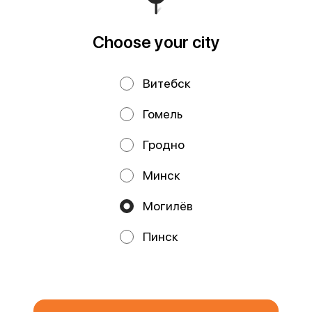
Runs on an reliable core
Foodpicásso
ver. 3.2
Choose your city
Privacy Policy
Public Offer
Витебск
Файлы cookie
Гомель
Гродно
Минск
Могилёв
Promos, discounts and cashback – all in our app!
Пинск
We use cookies.
By using this website, you consent to the
processing of your browser's cookies and the use of analytical
services in accordance with
Privacy Policy
.