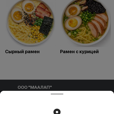
Сырный рамен
Рамен с курицей
ООО "МААЛАП"
ООО "МААЛАП" УНП 791411769 212001, г. Могилев, ул.
Белинского д.3 пом. №1-4Б р/с BY96 OLMP 3012 7000
0010 8000 0933 в ОАО 'БЕЛГАЗПРОМБАНК'
Свидетельство выдано Администрацией Ленинского
района г. Могилева 16.09.2025 г.