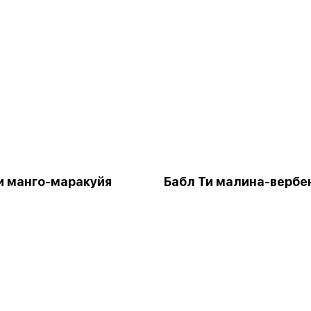
и манго-маракуйя
Бабл Ти малина-вербе