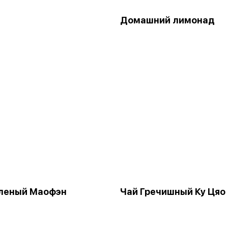
Домашний лимонад
еленый Маофэн
Чай Гречишный Ку Цяо