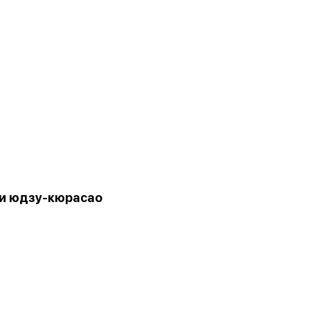
и юдзу-кюрасао