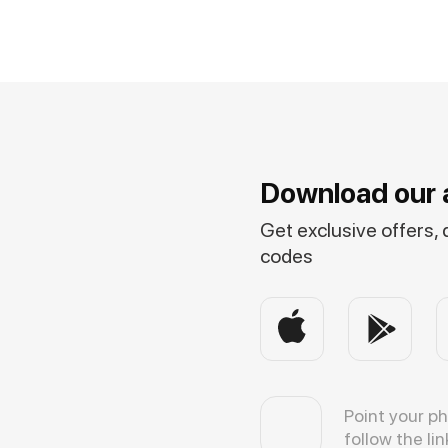
Download our 
Get exclusive offers,
codes
Point your p
follow the lin