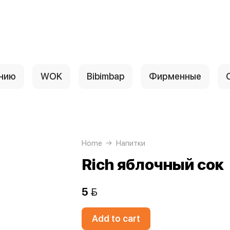
анию
WOK
Bibimbap
Фирменные
Home
Напитки
Rich яблочный сок
5 
Add to cart