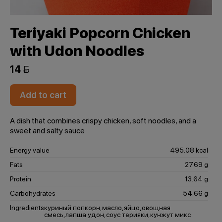
Teriyaki Popcorn Chicken
with Udon Noodles
14 
Add to cart
A dish that combines crispy chicken, soft noodles, and a
sweet and salty sauce
Energy value
495.08 kcal
Fats
27.69 g
Protein
13.64 g
Carbohydrates
54.66 g
Ingredients
куриный попкорн,масло,яйцо,овощная
смесь,лапша удон,соус терияки,кунжут микс