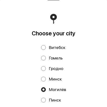
Белинского д.3 пом. №1-4Б р/с BY96 OLMP 3012 7000
0010 8000 0933 в ОАО 'БЕЛГАЗПРОМБАНК'
Свидетельство выдано Администрацией Ленинского
района г. Могилева 16.09.2025 г.
Runs on an reliable core
Foodpicásso
ver. 3.2
Choose your city
Privacy Policy
Public Offer
Витебск
Файлы cookie
Гомель
Гродно
Минск
Могилёв
Promos, discounts and cashback – all in our app!
Пинск