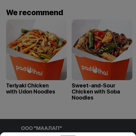
We recommend
Teriyaki Chicken
Sweet-and-Sour
with Udon Noodles
Chicken with Soba
Noodles
ООО "МААЛАП"
ООО "МААЛАП" УНП 791411769 212001, г. Могилев, ул.