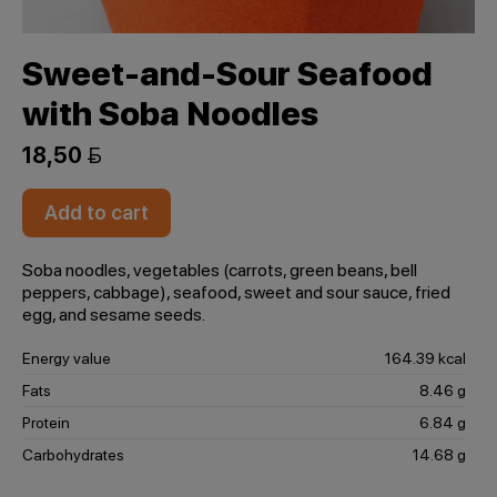
Sweet-and-Sour Seafood
with Soba Noodles
18,50 
Add to cart
Soba noodles, vegetables (carrots, green beans, bell
peppers, cabbage), seafood, sweet and sour sauce, fried
egg, and sesame seeds.
Energy value
164.39 kcal
Fats
8.46 g
Protein
6.84 g
Carbohydrates
14.68 g