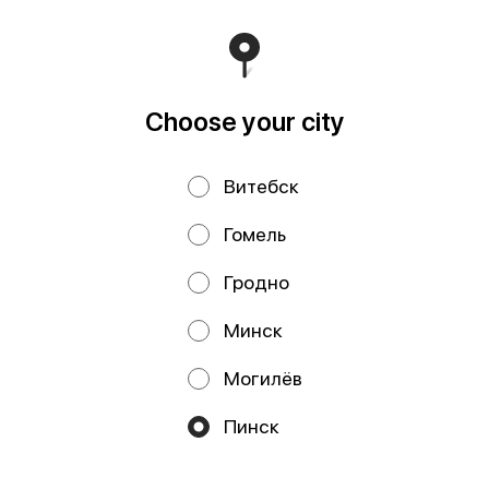
Пинским городским исполнительным комитетом. УНП
291841792 РБ, Брестская обл., Пинский р-н, г. Пинск, ул.
Калиновского, д.32, каб. 11/15 farhatfud@gmail.com
Runs on an reliable core
Foodpicásso
ver. 3.2
Choose your city
Политика конфиденциальности
Витебск
Public Offer
Публичная оферта
Гомель
Файлы cookie
Гродно
Минск
Могилёв
Promos, discounts and cashback – all in our app!
Пинск