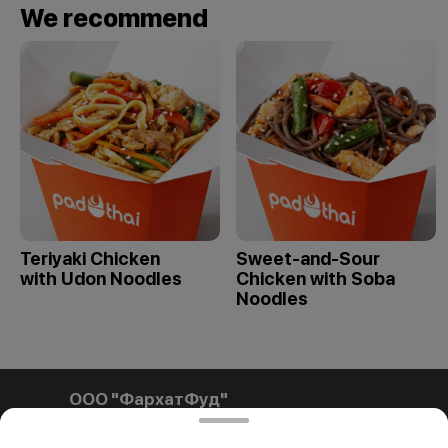
We recommend
Teriyaki Chicken
Sweet-and-Sour
with Udon Noodles
Chicken with Soba
Noodles
ООО "ФархатФуд"
ООО"ФархатФуд" Свидетельство о государственной
регистрации № 291841792 от 03.02.2025, выдан